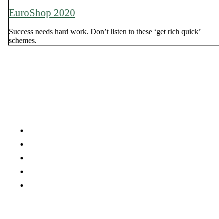
EuroShop 2020
Success needs hard work. Don’t listen to these ‘get rich quick’
schemes.
Company
Careers
Press Media
Services
Projects