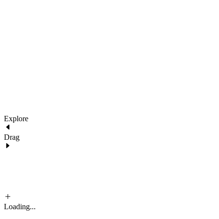
2022 Architecture. All images are for demo purposes only.
290 Maryam Springs 260,
Courbevoie, Paris, France
architecture@liquid.com
Explore
Drag
Loading...