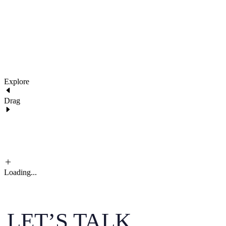
architecture@liquid.com
Explore
Drag
Loading...
LET’S TALK