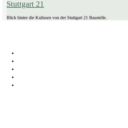
Stuttgart 21
Blick hinter die Kulissen von der Stuttgart 21 Baustelle.
Company
Careers
Press Media
Services
Projects
2022 Architecture. All images are for demo purposes only.
290 Maryam Springs 260,
Courbevoie, Paris, France