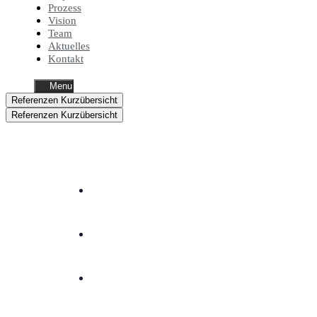
Prozess
Vision
Team
Aktuelles
Kontakt
Menu
Referenzen Kurzübersicht
Referenzen Kurzübersicht
1
INFINITI
Shanghai Motor Show
2025
CINEMO
Mobile World Congress
2023-2024
Bosch eBike Systems
EUROBIKE
2021-2023