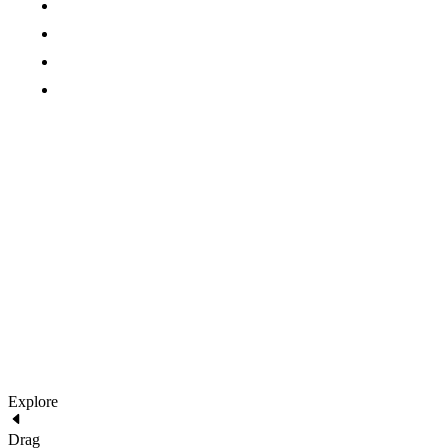
Careers
Press Media
Services
Projects
2022 Architecture. All images are for demo purposes only.
290 Maryam Springs 260,
Courbevoie, Paris, France
architecture@liquid.com
Explore
Drag