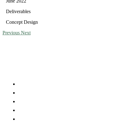
June 2022
Deliverables
Concept Design
Previous
Next
Company
Careers
Press Media
Services
Projects