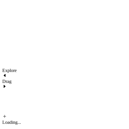
2022 Architecture. All images are for demo purposes only.
290 Maryam Springs 260,
Courbevoie, Paris, France
architecture@liquid.com
Explore
Drag
Loading...