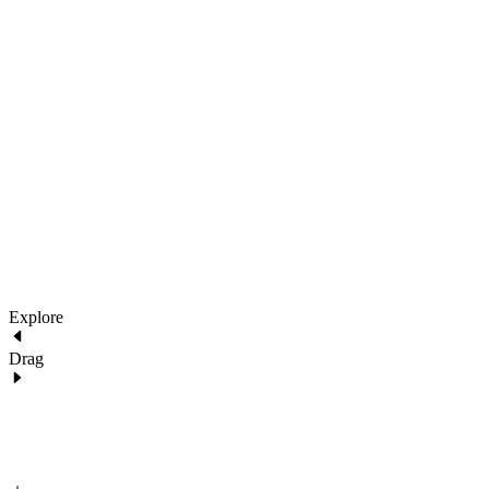
2022 Architecture. All images are for demo purposes only.
290 Maryam Springs 260,
Courbevoie, Paris, France
architecture@liquid.com
Explore
Drag