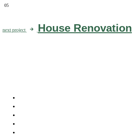
05
House Renovation​
next project
Company
Careers
Press Media
Services
Projects