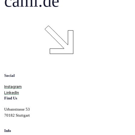
caml.de
Social
Instagram
LinkedIn
Find Us
Urbanstrasse 53
70182 Stuttgart
Info