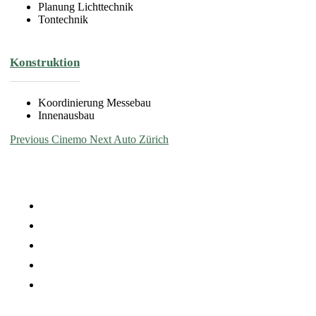
Planung Lichttechnik
Tontechnik
Konstruktion
Koordinierung Messebau
Innenausbau
Previous
Cinemo
Next
Auto Zürich
Company
Careers
Press Media
Services
Projects