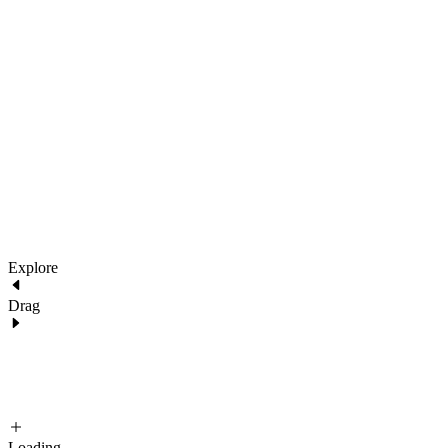
2022 Architecture. All images are for demo purposes only.
290 Maryam Springs 260,
Courbevoie, Paris, France
architecture@liquid.com
Explore
Drag
Loading...